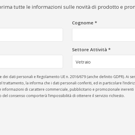
teprima tutte le informazioni sulle novità di prodotto e pro
Cognome
*
Settore Attività
*
olamento UE n. 2016/679 (anche definito GDPR). Ai sensi della vigente normativa in materia di protezione dei
el trattamento, la informa che i dati personali conferiti, ed in particolare l’indir
informazioni di carattere commerciale, pubblicitario e promozionale inerenti esclusivament
o del consenso comporterà l’impossibilità di ottenere il servizio richiesto.