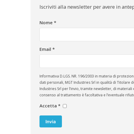
Iscriviti alla newsletter per avere in an
Fill
Nome
*
me
in
Email
*
Informativa D.LGS. NR. 196/2003 in materia di protezione dei dati personali e Reg
dati personali, MGT Industries Srl in qualità di Titolare d
Industries Srl per l’invio, tramite newsletter, di materiali e 
consenso al trattamento è facoltativa e l’eventuale rifiut
Accetta
*
Invia