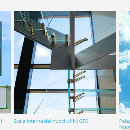
i
Scala interna dei nuovi uffici GFS
Pala
Nuov